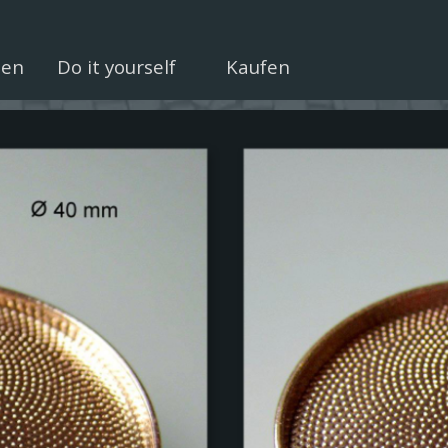
Menü überspringen
uen
Do it yourself
Kaufen
▼