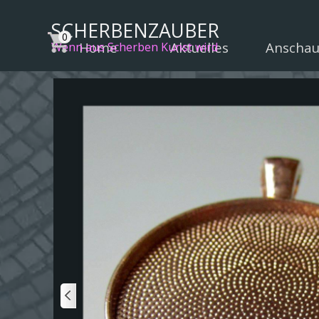
Direkt zum Seiteninhalt
SCHERBENZAUBER
Home
Aktuelles
Anscha
▼
Wenn aus Scherben Kunst wird