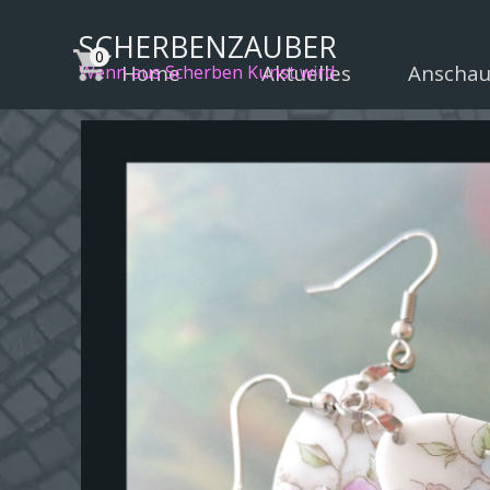
Direkt zum Seiteninhalt
SCHERBENZAUBER
Home
Aktuelles
Anscha
▼
Wenn aus Scherben Kunst wird