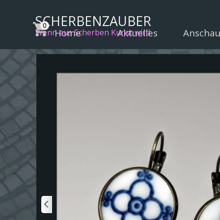
Direkt zum Seiteninhalt
SCHERBENZAUBER
Home
Aktuelles
Anscha
▼
Wenn aus Scherben Kunst wird