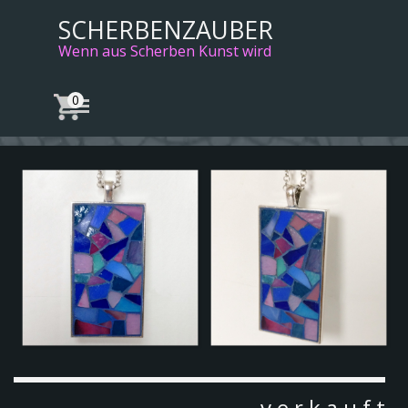
Direkt zum Seiteninhalt
SCHERBENZAUBER
Wenn aus Scherben Kunst wird
Menü überspringen
v e r k a u f t