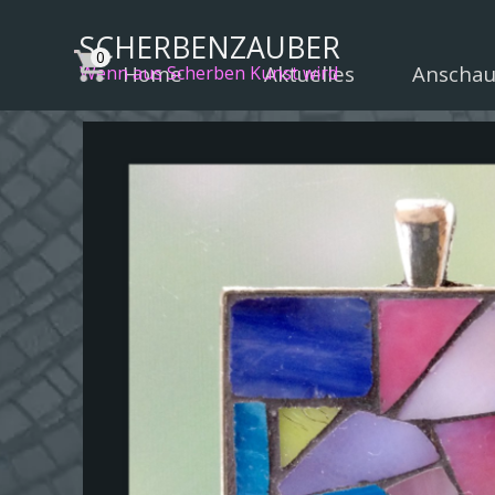
Direkt zum Seiteninhalt
SCHERBENZAUBER
Home
Aktuelles
Anscha
▼
Wenn aus Scherben Kunst wird