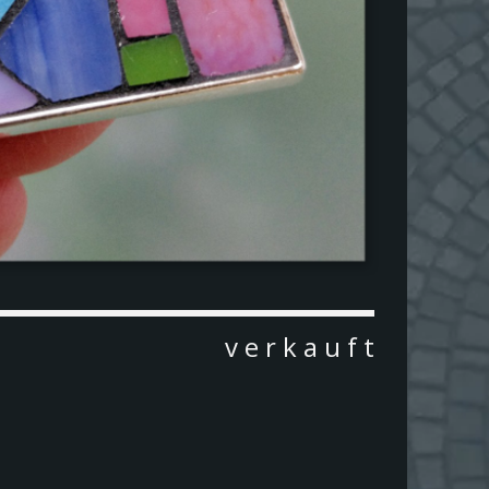
v e r k a u f t