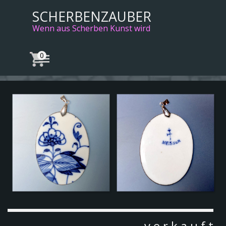
Direkt zum Seiteninhalt
SCHERBENZAUBER
Wenn aus Scherben Kunst wird
Menü überspringen
v e r k a u f t